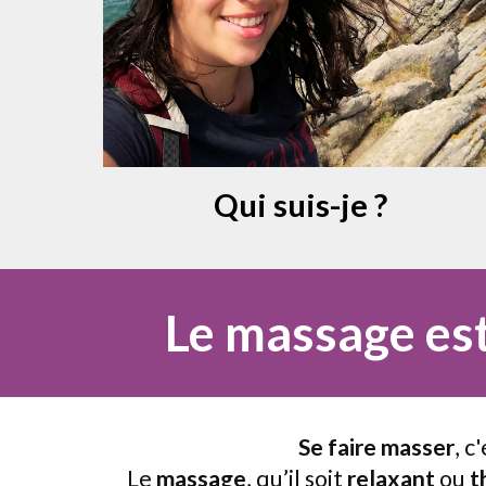
Qui suis-je ?
Le massage est
Se faire masser
, c
Le
massage
, qu’il soit
relaxant
ou
t