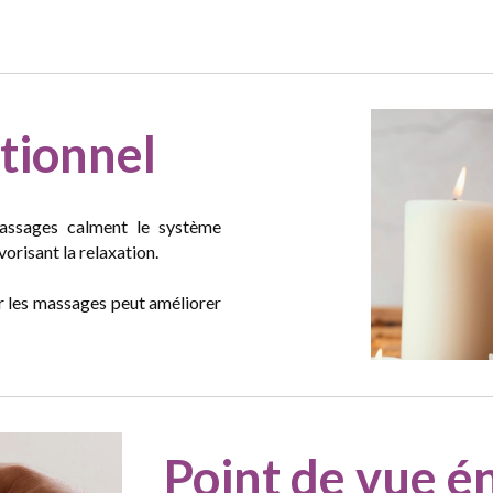
tionnel
ssages calment le système
vorisant la relaxation.
ar les massages peut améliorer
Point de vue
é