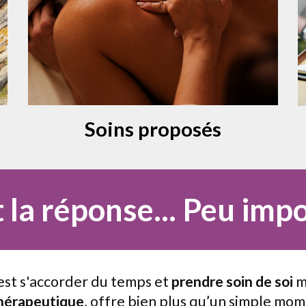
Soins proposés
 la réponse... Peu impo
'est s'accorder du temps et
prendre soin de soi
m
hérapeutique
, offre bien plus qu’un simple mome