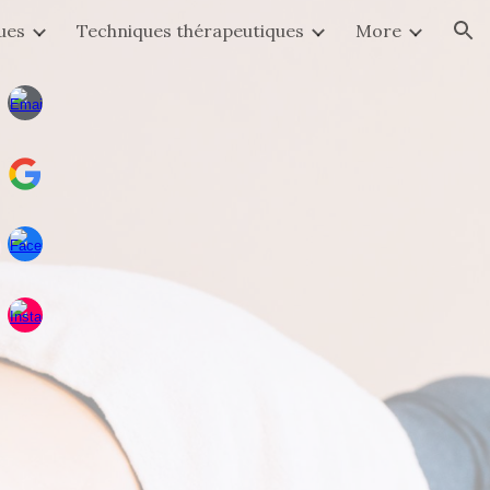
ues
Techniques thérapeutiques
More
ion